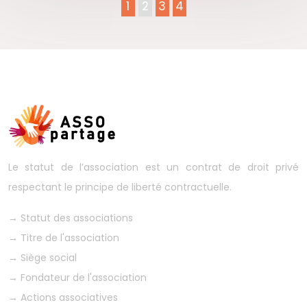
1
2
3
4
Le statut de l’association est un contrat de droit privé
respectant le principe de liberté contractuelle.
→
Statut des associations
→
Titre de l'association
→
Siège social
→
Fondateur de l'association
→
Actions associatives