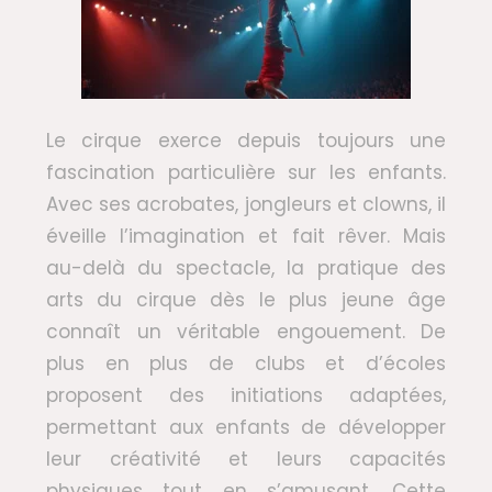
Le cirque exerce depuis toujours une
fascination particulière sur les enfants.
Avec ses acrobates, jongleurs et clowns, il
éveille l’imagination et fait rêver. Mais
au-delà du spectacle, la pratique des
arts du cirque dès le plus jeune âge
connaît un véritable engouement. De
plus en plus de clubs et d’écoles
proposent des initiations adaptées,
permettant aux enfants de développer
leur créativité et leurs capacités
physiques tout en s’amusant. Cette