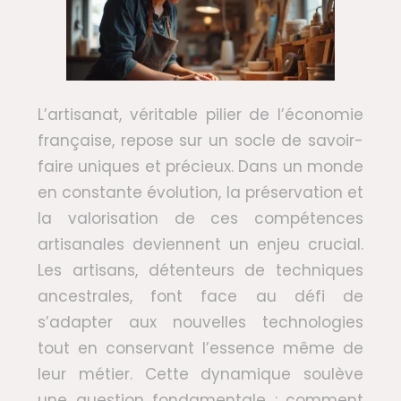
L’artisanat, véritable pilier de l’économie
française, repose sur un socle de savoir-
faire uniques et précieux. Dans un monde
en constante évolution, la préservation et
la valorisation de ces compétences
artisanales deviennent un enjeu crucial.
Les artisans, détenteurs de techniques
ancestrales, font face au défi de
s’adapter aux nouvelles technologies
tout en conservant l’essence même de
leur métier. Cette dynamique soulève
une question fondamentale : comment