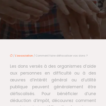
/
L'association
/ Comment faire défiscaliser vos dons ?
Les dons versés à des organismes d’aide
aux personnes en difficulté ou à des
œuvres d’intérêt général ou d’utilité
publique peuvent généralement être
défiscalisés. Pour bénéficier d’une
déduction d’impôt, découvrez comment